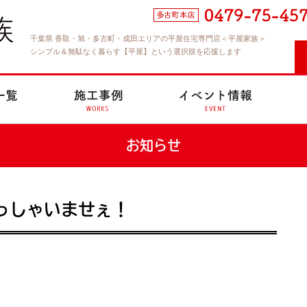
千葉県 香取・旭・多古町・成田エリアの平屋住宅専門店＜平屋家族＞
シンプル＆無駄なく暮らす【平屋】という選択肢を応援します
お知らせ
っしゃいませぇ！